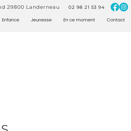
nd
29800
Landerneau
02 98 21 53 94
Enfance
Jeunesse
En ce moment
Contact
ES